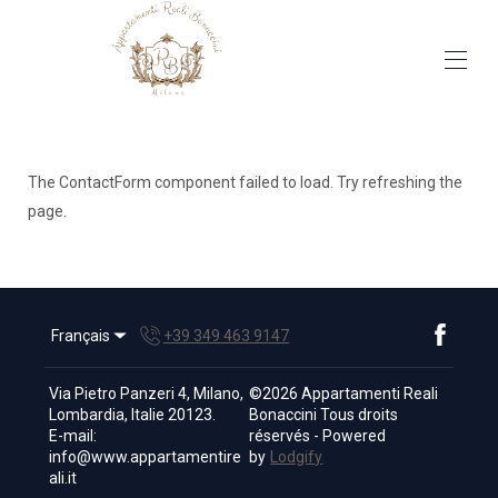
Appartamenti unici, nel cuore di Milano
Accueil
Toutes les propriétés
▾
The ContactForm component failed to load. Try refreshing the
Contactez-nous
page.
Français
+39 349 463 9147
Via Pietro Panzeri 4, Milano,
©
2026
Appartamenti Reali
Lombardia, Italie 20123
.
Bonaccini
Tous droits
E-mail
:
réservés
- Powered
info@www.appartamentire
by
Lodgify
ali.it